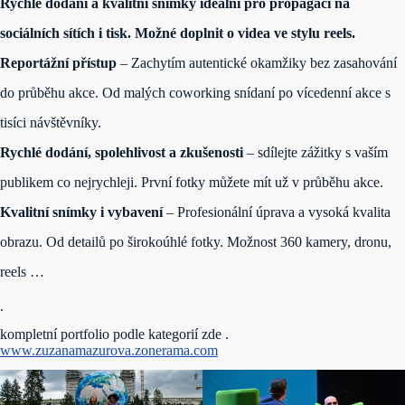
Rychlé dodání a kvalitní snímky ideální pro propagaci na
sociálních sítích i tisk.
Možné doplnit o videa ve stylu reels.
Reportážní přístup
– Zachytím autentické okamžiky bez zasahování
do průběhu akce. Od malých coworking snídaní po vícedenní akce s
tisíci návštěvníky.
Rychlé dodání, spolehlivost a zkušenosti
– sdílejte zážitky s vaším
publikem co nejrychleji. První fotky můžete mít už v průběhu akce.
Kvalitní snímky i vybavení
– Profesionální úprava a vysoká kvalita
obrazu. Od detailů po širokoúhlé fotky. Možnost 360 kamery, dronu,
reels …
.
kompletní portfolio podle kategorií zde .
www.zuzanamazurova.zonerama.com