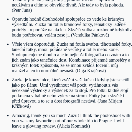
neužívám a cítím se obvykle divně. Ale tady to byla pohoda.
(Petr Juna)
Opravdu hodně dlouhodobá spolupráce co vede ke krásným
výsledkům. Zuzka mi fotila brandové fotky, tématicky laděné
portréty i reportáže na akcích. Skvělá volba a rozhodně kdykoliv
budu potřebovat, volám zase ji. (Vendulka Pánková)
Vřele všem doporučuji. Zuzka mi fotila svatbu, těhotenské fotky,
taneční fotky, mnou pořádané večírky a fotila mého koně.
Spolupracujeme dlouho a je to nejlepší fotografka co znám a to
jich znám jako tanečnice dost. Kombinace příjemné atmosféry a
krásných fotek způsobila, že se mnou zvládá focení i můj
manžel a ten to normálně nesnáší. (Olga Krajčová)
Zuzka je kouzelnice, která zvěční vaši krásu i kdyby jste se cítili
jako po flámu. Umí vystihnout váš pocit, vytáhnout z vás
nečekané výsledky a výsledek za to stojí. Pro fotku klidně stojí
po kolena v bahně nebo vyleze na strom. Fotky jsou skvělé i
před úpravou a to se u dost fotografů nestává. (Jana Mirjam
Křížková)
Amazing, thank you so much Zuzu! I think the photoshoot with
you was my favourite part of our whole trip to Prague. I will
leave a glowing review. (Alicia Kominek)