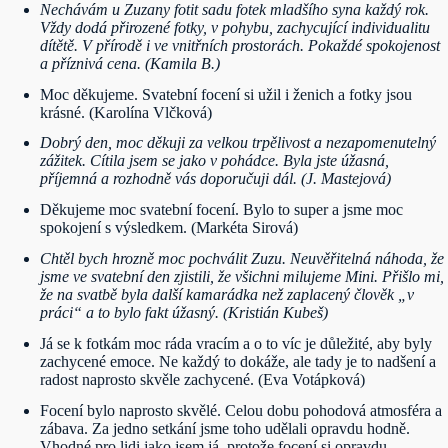
Nechávám u Zuzany fotit sadu fotek mladšího syna každý rok.
Vždy dodá přirozené fotky, v pohybu, zachycující individualitu
dítětě. V přírodě i ve vnitřních prostorách. Pokaždé spokojenost
a příznivá cena. (Kamila B.)
Moc děkujeme. Svatební focení si užil i ženich a fotky jsou
krásné. (Karolína Vlčková)
Dobrý den, moc děkuji za velkou trpělivost a nezapomenutelný
zážitek. Cítila jsem se jako v pohádce. Byla jste úžasná,
příjemná a rozhodně vás doporučuji dál. (J. Mastejová)
Děkujeme moc svatební focení. Bylo to super a jsme moc
spokojení s výsledkem. (Markéta Sirová)
Chtěl bych hrozně moc pochválit Zuzu. Neuvěřitelná náhoda, že
jsme ve svatební den zjistili, že všichni milujeme Mini. Přišlo mi,
že na svatbě byla další kamarádka než zaplacený člověk „v
práci“ a to bylo fakt úžasný. (Kristián Kubeš)
Já se k fotkám moc ráda vracím a o to víc je důležité, aby byly
zachycené emoce. Ne každý to dokáže, ale tady je to nadšení a
radost naprosto skvěle zachycené. (Eva Votápková)
Focení bylo naprosto skvělé. Celou dobu pohodová atmosféra a
zábava. Za jedno setkání jsme toho udělali opravdu hodně.
Vhodné pro lidi jako jsem já, protože focení si opravdu