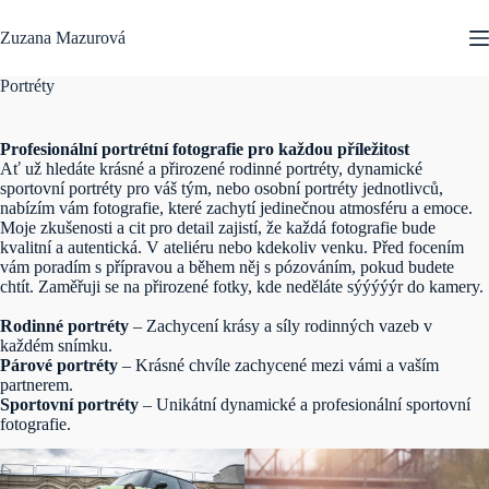
Skip
to
Zuzana Mazurová
content
Portréty
Profesionální portrétní fotografie pro každou příležitost
Ať už hledáte krásné a přirozené rodinné portréty, dynamické
sportovní portréty pro váš tým, nebo osobní portréty jednotlivců,
nabízím vám fotografie, které zachytí jedinečnou atmosféru a emoce.
Moje zkušenosti a cit pro detail zajistí, že každá fotografie bude
kvalitní a autentická. V ateliéru nebo kdekoliv venku. Před focením
vám poradím s přípravou a během něj s pózováním, pokud budete
chtít. Zaměřuji se na přirozené fotky, kde neděláte sýýýýýr do kamery.
Rodinné portréty
– Zachycení krásy a síly rodinných vazeb v
každém snímku.
Párové portréty
– Krásné chvíle zachycené mezi vámi a vaším
partnerem.
Sportovní portréty
– Unikátní dynamické a profesionální sportovní
fotografie.