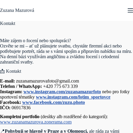
Skip
to
Zuzana Mazurová
content
Kontakt
Máte zájem o focení nebo spolupráci?
Ozvěte se mi – ať už plánujete svatbu, chystáte firemní akci nebo
potřebujete portrét, ráda se s vámi spojím a připravím nabídku na míru.
Na denní bázi využívám angličtinu a zvládnu focení i celodenní
zahraniční svatby.
📩 Kontakt
E-mail:
zuzanamazurovafoto@gmail.com
Telefon / WhatsApp:
+420 775 673 339
Instagram:
www.instagram.com/zuzanamazurfoto
nebo pro fotky
sportovní tématiky
www.instagram.com/fotim_sportovce
Facebook:
www.facebook.com/zuzu.photo
IČO:
06917836
Kompletní portfolio
(desítky alb rozdělené do kategorií):
www.zuzanamazurova.zonerama.com
📍
Pohybuji se hlavně v Praze a
v Olomouci,
ale ráda za vámi