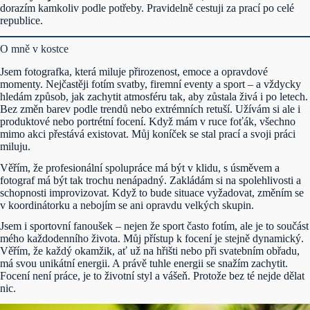
dorazím kamkoliv podle potřeby. Pravidelně cestuji za prací po celé
republice.
O mně v kostce
Jsem fotografka, která miluje přirozenost, emoce a opravdové
momenty. Nejčastěji fotím svatby, firemní eventy a sport – a vždycky
hledám způsob, jak zachytit atmosféru tak, aby zůstala živá i po letech.
Bez změn barev podle trendů nebo extrémních retuší. Užívám si ale i
produktové nebo portrétní focení. Když mám v ruce foťák, všechno
mimo akci přestává existovat. Můj koníček se stal prací a svoji práci
miluju.
Věřím, že profesionální spolupráce má být v klidu, s úsměvem a
fotograf má být tak trochu nenápadný. Zakládám si na spolehlivosti a
schopnosti improvizovat. Když to bude situace vyžadovat, změním se
v koordinátorku a nebojím se ani opravdu velkých skupin.
Jsem i sportovní fanoušek – nejen že sport často fotím, ale je to součást
mého každodenního života. Můj přístup k focení je stejně dynamický.
Věřím, že každý okamžik, ať už na hřišti nebo při svatebním obřadu,
má svou unikátní energii. A právě tuhle energii se snažím zachytit.
Focení není práce, je to životní styl a vášeň. Protože bez té nejde dělat
nic.