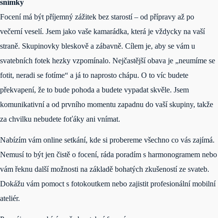
snímky
Focení má být příjemný zážitek bez starostí – od přípravy až po
večerní veselí. Jsem jako vaše kamarádka, která je vždycky na vaší
straně. Skupinovky bleskově a zábavně. Cílem je, aby se vám u
svatebních fotek hezky vzpomínalo. Nejčastější obava je „neumíme se
fotit, neradi se fotíme“ a já to naprosto chápu. O to víc budete
překvapení, že to bude pohoda a budete vypadat skvěle. Jsem
komunikativní a od prvního momentu zapadnu do vaší skupiny, takže
za chvilku nebudete foťáky ani vnímat.
Nabízím vám online setkání, kde si probereme všechno co vás zajímá.
Nemusí to být jen čistě o focení, ráda poradím s harmonogramem nebo
vám řeknu další možnosti na základě bohatých zkušeností ze svateb.
Dokážu vám pomoct s fotokoutkem nebo zajistit profesionální mobilní
ateliér.