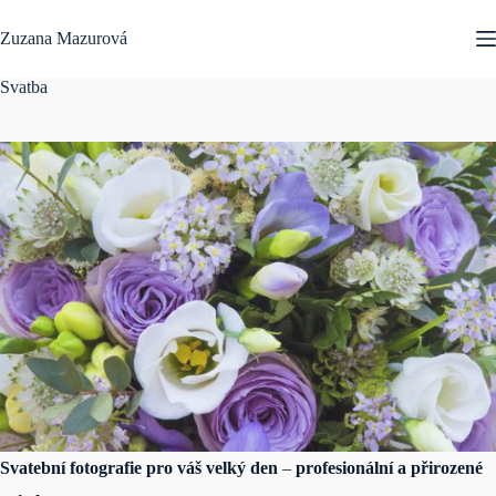
Skip
to
Zuzana Mazurová
content
Svatba
Svatební fotografie pro váš velký den
–
profesionální a přirozené