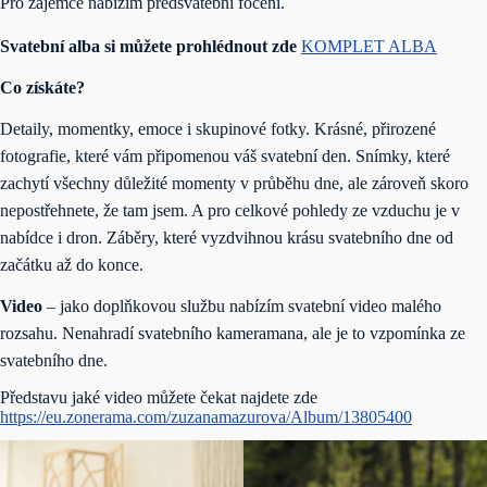
Pro zájemce nabízím předsvatební focení.
Svatební alba si můžete prohlédnout zde
KOMPLET ALBA
Co získáte?
Detaily, momentky, emoce i skupinové fotky. Krásné, přirozené
fotografie, které vám připomenou váš svatební den. Snímky, které
zachytí všechny důležité momenty v průběhu dne, ale zároveň skoro
nepostřehnete, že tam jsem. A pro celkové pohledy ze vzduchu je v
nabídce i dron. Záběry, které vyzdvihnou krásu svatebního dne od
začátku až do konce.
Video
– jako doplňkovou službu nabízím svatební video malého
rozsahu. Nenahradí svatebního kameramana, ale je to vzpomínka ze
svatebního dne.
Představu jaké video můžete čekat najdete zde
https://eu.zonerama.com/zuzanamazurova/Album/13805400