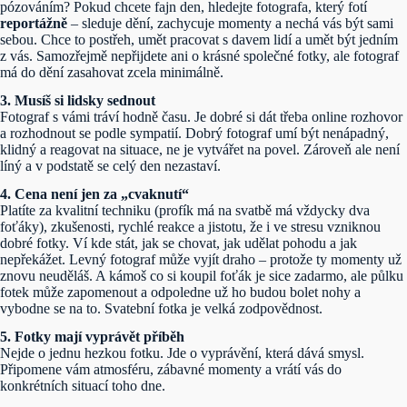
pózováním? Pokud chcete fajn den, hledejte fotografa, který fotí
reportážně
– sleduje dění, zachycuje momenty a nechá vás být sami
sebou. Chce to postřeh, umět pracovat s davem lidí a umět být jedním
z vás. Samozřejmě nepřijdete ani o krásné společné fotky, ale fotograf
má do dění zasahovat zcela minimálně.
3. Musíš si lidsky sednout
Fotograf s vámi tráví hodně času. Je dobré si dát třeba online rozhovor
a rozhodnout se podle sympatií. Dobrý fotograf umí být nenápadný,
klidný a reagovat na situace, ne je vytvářet na povel. Zároveň ale není
líný a v podstatě se celý den nezastaví.
4. Cena není jen za „cvaknutí“
Platíte za kvalitní techniku (profík má na svatbě má vždycky dva
foťáky), zkušenosti, rychlé reakce a jistotu, že i ve stresu vzniknou
dobré fotky. Ví kde stát, jak se chovat, jak udělat pohodu a jak
nepřekážet. Levný fotograf může vyjít draho – protože ty momenty už
znovu neuděláš. A kámoš co si koupil foťák je sice zadarmo, ale půlku
fotek může zapomenout a odpoledne už ho budou bolet nohy a
vybodne se na to. Svatební fotka je velká zodpovědnost.
5. Fotky mají vyprávět příběh
Nejde o jednu hezkou fotku. Jde o vyprávění, která dává smysl.
Připomene vám atmosféru, zábavné momenty a vrátí vás do
konkrétních situací toho dne.