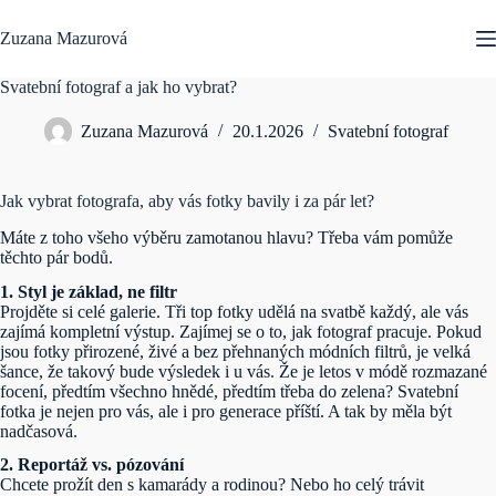
Skip
to
Zuzana Mazurová
content
Svatební fotograf a jak ho vybrat?
Zuzana Mazurová
20.1.2026
Svatební fotograf
Jak vybrat fotografa, aby vás fotky bavily i za pár let?
Máte z toho všeho výběru zamotanou hlavu? Třeba vám pomůže
těchto pár bodů.
1. Styl je základ, ne filtr
Projděte si celé galerie. Tři top fotky udělá na svatbě každý, ale vás
zajímá kompletní výstup. Zajímej se o to, jak fotograf pracuje. Pokud
jsou fotky přirozené, živé a bez přehnaných módních filtrů, je velká
šance, že takový bude výsledek i u vás. Že je letos v módě rozmazané
focení, předtím všechno hnědé, předtím třeba do zelena? Svatební
fotka je nejen pro vás, ale i pro generace příští. A tak by měla být
nadčasová.
2. Reportáž vs. pózování
Chcete prožít den s kamarády a rodinou? Nebo ho celý trávit